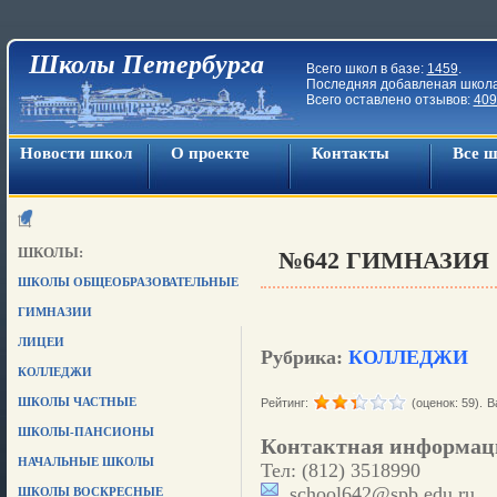
Школы Петербурга
Всего школ в базе:
1459
.
Последняя добавленая школ
Всего оставлено отзывов:
409
Новости школ
О проекте
Контакты
Все 
ШКОЛЫ:
№642 ГИМНАЗИЯ
ШКОЛЫ ОБЩЕОБРАЗОВАТЕЛЬНЫЕ
ГИМНАЗИИ
ЛИЦЕИ
Рубрика:
КОЛЛЕДЖИ
КОЛЛЕДЖИ
ШКОЛЫ ЧАСТНЫЕ
Рейтинг:
(оценок: 59).
В
ШКОЛЫ-ПАНСИОНЫ
Контактная информац
НАЧАЛЬНЫЕ ШКОЛЫ
Тел: (812) 3518990
school642@spb.edu.ru
ШКОЛЫ ВОСКРЕСНЫЕ