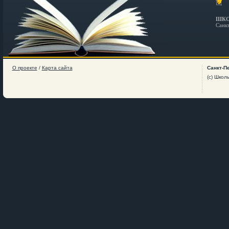
ШКО
Санк
О проекте
/
Карта сайта
Санкт-П
(c) Школ