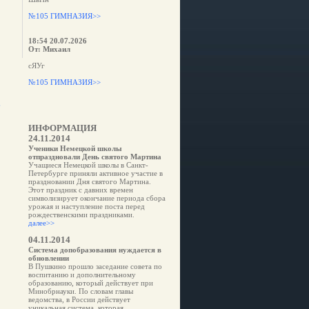
№105 ГИМНАЗИЯ>>
18:54 20.07.2026
От: Михаил
сЯУг
№105 ГИМНАЗИЯ>>
е
ИНФОРМАЦИЯ
24.11.2014
Ученики Немецкой школы
отпраздновали День святого Мартина
Учащиеся Немецкой школы в Санкт-
Петербурге приняли активное участие в
праздновании Дня святого Мартина.
Этот праздник с давних времен
символизирует окончание периода сбора
урожая и наступление поста перед
рождественскими праздниками.
далее>>
04.11.2014
Система допобразования нуждается в
обновлении
В Пушкино прошло заседание совета по
воспитанию и дополнительному
образованию, который действует при
Минобрнауки. По словам главы
ведомства, в России действует
уникальная система, которая