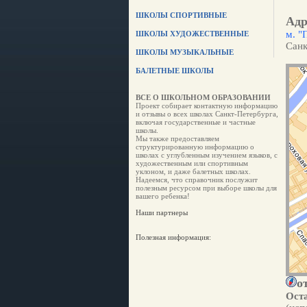
ШКОЛЫ СПОРТИВНЫЕ
Адр
м. "
ШКОЛЫ ХУДОЖЕСТВЕННЫЕ
Санк
ШКОЛЫ МУЗЫКАЛЬНЫЕ
БАЛЕТНЫЕ ШКОЛЫ
ВСЕ О ШКОЛЬНОМ ОБРАЗОВАНИИ
Проект собирает контактную информацию
и отзывы о всех школах Санкт-Петербурга,
включая государственные и частные
школы.
Мы также предоставляем
структурированную информацию о
школах с углубленным изучением языков, с
художественным или спортивным
уклоном, и даже балетных школах.
Надеемся, что справочник послужит
полезным ресурсом при выборе школы для
вашего ребенка!
Наши партнеры
Полезная информация:
о
Оста