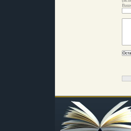
(исп
Ваше