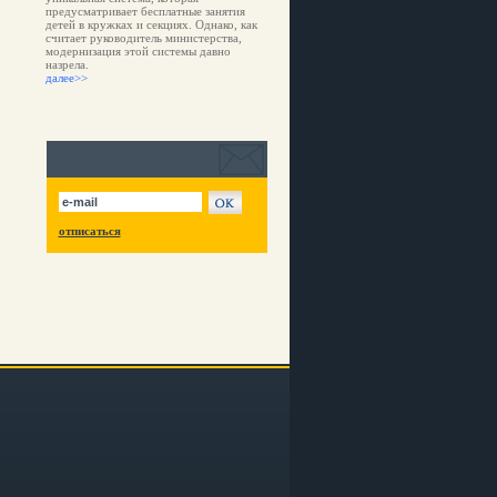
предусматривает бесплатные занятия
детей в кружках и секциях. Однако, как
считает руководитель министерства,
модернизация этой системы давно
назрела.
далее>>
отписаться