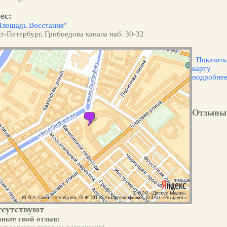
ес:
Площадь Восстания"
т-Петербург, Грибоедова канала наб. 30-32
Показать
карту
подробне
Отзывы
тсутствуют
вьте свой отзыв: