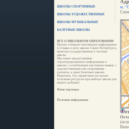
Адр
ШКОЛЫ СПОРТИВНЫЕ
м. "
Санк
ШКОЛЫ ХУДОЖЕСТВЕННЫЕ
ШКОЛЫ МУЗЫКАЛЬНЫЕ
БАЛЕТНЫЕ ШКОЛЫ
ВСЕ О ШКОЛЬНОМ ОБРАЗОВАНИИ
Проект собирает контактную информацию
и отзывы о всех школах Санкт-Петербурга,
включая государственные и частные
школы.
Мы также предоставляем
структурированную информацию о
школах с углубленным изучением языков, с
художественным или спортивным
уклоном, и даже балетных школах.
Надеемся, что справочник послужит
полезным ресурсом при выборе школы для
вашего ребенка!
Наши партнеры
Полезная информация:
о
Оста
(исп
Ваше