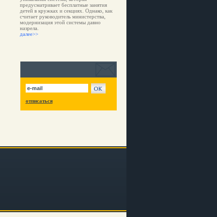
предусматривает бесплатные занятия
детей в кружках и секциях. Однако, как
считает руководитель министерства,
модернизация этой системы давно
назрела.
далее>>
отписаться