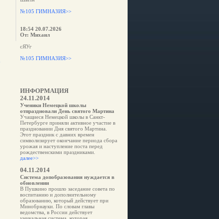
№105 ГИМНАЗИЯ>>
18:54 20.07.2026
От: Михаил
сЯУг
№105 ГИМНАЗИЯ>>
е
ИНФОРМАЦИЯ
24.11.2014
Ученики Немецкой школы
отпраздновали День святого Мартина
Учащиеся Немецкой школы в Санкт-
Петербурге приняли активное участие в
праздновании Дня святого Мартина.
Этот праздник с давних времен
символизирует окончание периода сбора
урожая и наступление поста перед
рождественскими праздниками.
далее>>
04.11.2014
Система допобразования нуждается в
обновлении
В Пушкино прошло заседание совета по
воспитанию и дополнительному
образованию, который действует при
Минобрнауки. По словам главы
ведомства, в России действует
уникальная система, которая