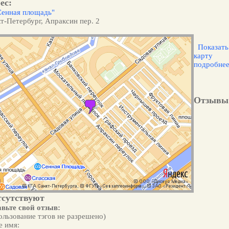
ес:
Сенная площадь"
т-Петербург, Апраксин пер. 2
Показать
карту
подробне
Отзывы
тсутствуют
вьте свой отзыв:
ользование тэгов не разрешено)
 имя: