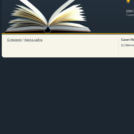
ШКО
Санк
О проекте
/
Карта сайта
Санкт-П
(c) Школ