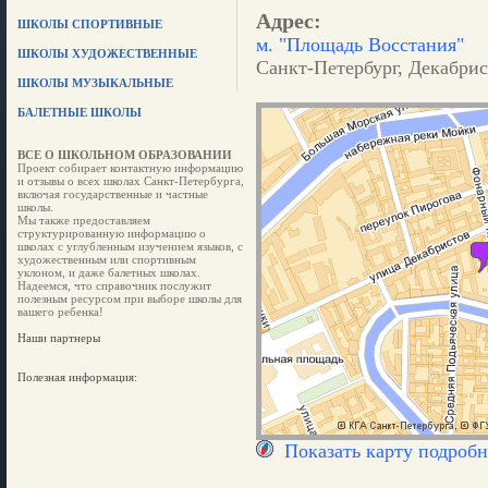
Адрес:
ШКОЛЫ СПОРТИВНЫЕ
м. "Площадь Восстания"
ШКОЛЫ ХУДОЖЕСТВЕННЫЕ
Санкт-Петербург, Декабрис
ШКОЛЫ МУЗЫКАЛЬНЫЕ
БАЛЕТНЫЕ ШКОЛЫ
ВСЕ О ШКОЛЬНОМ ОБРАЗОВАНИИ
Проект собирает контактную информацию
и отзывы о всех школах Санкт-Петербурга,
включая государственные и частные
школы.
Мы также предоставляем
структурированную информацию о
школах с углубленным изучением языков, с
художественным или спортивным
уклоном, и даже балетных школах.
Надеемся, что справочник послужит
полезным ресурсом при выборе школы для
вашего ребенка!
Наши партнеры
Полезная информация:
Показать карту подробн