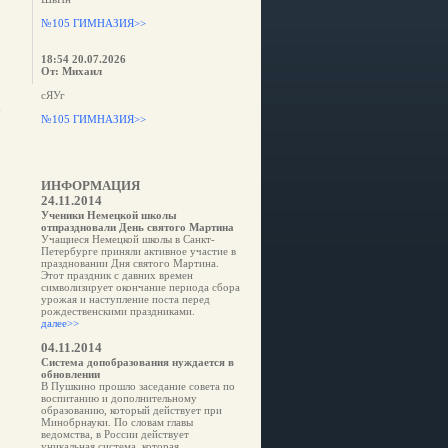
№105 ГИМНАЗИЯ>>
18:54 20.07.2026
От: Михаил
сЯУг
е
№105 ГИМНАЗИЯ>>
ИНФОРМАЦИЯ
24.11.2014
Ученики Немецкой школы
отпраздновали День святого Мартина
Учащиеся Немецкой школы в Санкт-
Петербурге приняли активное участие в
праздновании Дня святого Мартина.
Этот праздник с давних времен
символизирует окончание периода сбора
урожая и наступление поста перед
рождественскими праздниками.
далее>>
04.11.2014
Система допобразования нуждается в
обновлении
В Пушкино прошло заседание совета по
воспитанию и дополнительному
образованию, который действует при
Минобрнауки. По словам главы
ведомства, в России действует
уникальная система, которая