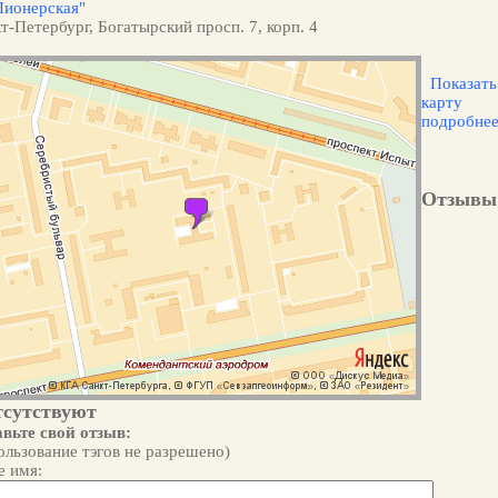
Пионерская"
т-Петербург, Богатырский просп. 7, корп. 4
Показать
карту
подробне
Отзывы
тсутствуют
вьте свой отзыв:
ользование тэгов не разрешено)
 имя: