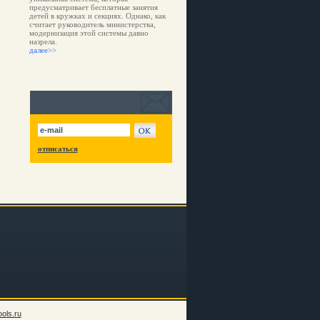
предусматривает бесплатные занятия
детей в кружках и секциях. Однако, как
считает руководитель министерства,
модернизация этой системы давно
назрела.
далее>>
отписаться
ols.ru