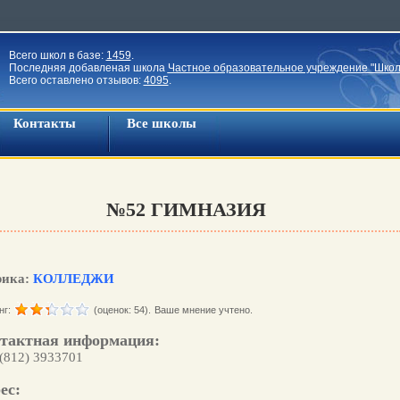
Всего школ в базе:
1459
.
Последняя добавленая школа
Частное образовательное учреждение "Школ
Всего оставлено отзывов:
4095
.
Контакты
Все школы
№52 ГИМНАЗИЯ
рика:
КОЛЛЕДЖИ
нг:
(оценок: 54).
Ваше мнение учтено.
тактная информация:
 (812) 3933701
ес: