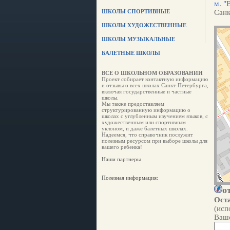
м. "
ШКОЛЫ СПОРТИВНЫЕ
Санк
ШКОЛЫ ХУДОЖЕСТВЕННЫЕ
ШКОЛЫ МУЗЫКАЛЬНЫЕ
БАЛЕТНЫЕ ШКОЛЫ
ВСЕ О ШКОЛЬНОМ ОБРАЗОВАНИИ
Проект собирает контактную информацию
и отзывы о всех школах Санкт-Петербурга,
включая государственные и частные
школы.
Мы также предоставляем
структурированную информацию о
школах с углубленным изучением языков, с
художественным или спортивным
уклоном, и даже балетных школах.
Надеемся, что справочник послужит
полезным ресурсом при выборе школы для
вашего ребенка!
Наши партнеры
Полезная информация:
о
Оста
(исп
Ваше