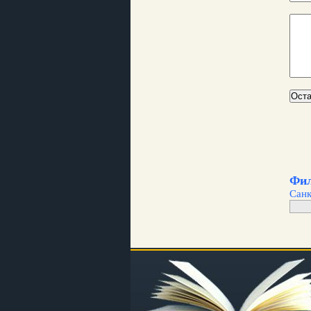
Фил
Санк