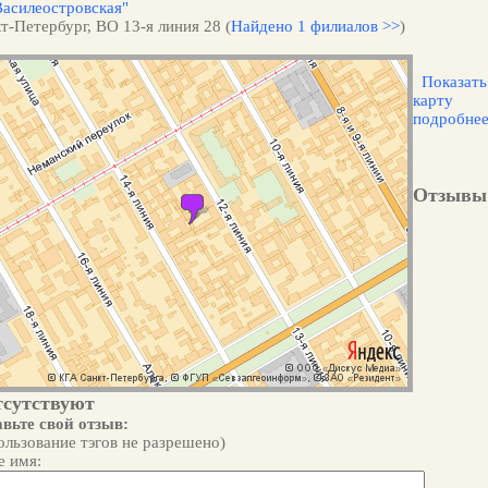
Василеостровская"
т-Петербург, ВО 13-я линия 28 (
Найдено 1 филиалов >>
)
Показать
карту
подробне
Отзывы
тсутствуют
вьте свой отзыв:
ользование тэгов не разрешено)
 имя: