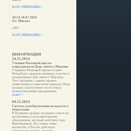
№105 ГИМНАЗИЯ>>
18:54 20.07.2026
От: Михаил
сЯУг
е
№105 ГИМНАЗИЯ>>
ИНФОРМАЦИЯ
24.11.2014
Ученики Немецкой школы
отпраздновали День святого Мартина
Учащиеся Немецкой школы в Санкт-
Петербурге приняли активное участие в
праздновании Дня святого Мартина.
Этот праздник с давних времен
символизирует окончание периода сбора
урожая и наступление поста перед
рождественскими праздниками.
далее>>
04.11.2014
Система допобразования нуждается в
обновлении
В Пушкино прошло заседание совета по
воспитанию и дополнительному
образованию, который действует при
Минобрнауки. По словам главы
ведомства, в России действует
уникальная система, которая