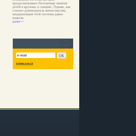
предусматривает бесплатные занятия
детей в кружках и секциях. Однако, как
считает руководитель министерства,
модернизация этой системы давно
назрела.
далее>>
отписаться