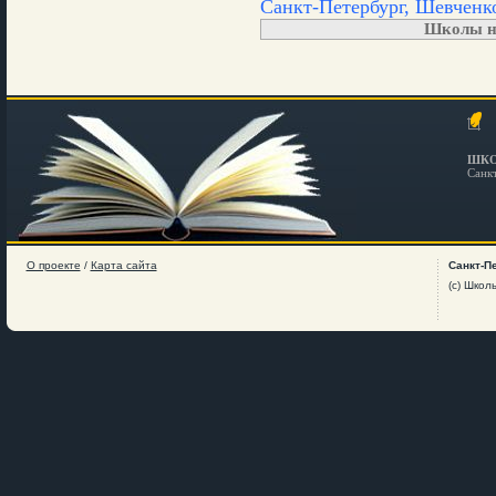
Санкт-Петербург, Шевченко
Школы н
ШКО
Санк
О проекте
/
Карта сайта
Санкт-П
(c) Школ