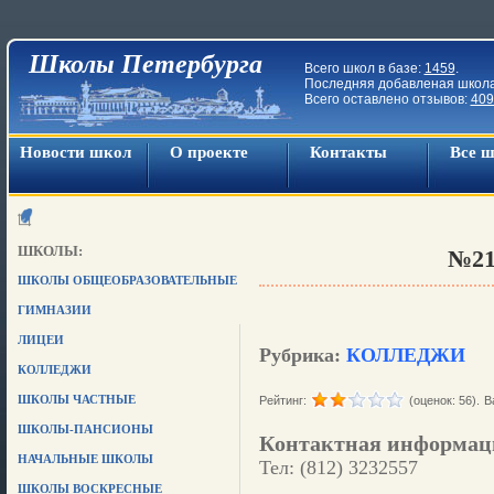
Школы Петербурга
Всего школ в базе:
1459
.
Последняя добавленая школ
Всего оставлено отзывов:
409
Новости школ
О проекте
Контакты
Все 
ШКОЛЫ:
№2
ШКОЛЫ ОБЩЕОБРАЗОВАТЕЛЬНЫЕ
ГИМНАЗИИ
ЛИЦЕИ
Рубрика:
КОЛЛЕДЖИ
КОЛЛЕДЖИ
ШКОЛЫ ЧАСТНЫЕ
Рейтинг:
(оценок: 56).
В
ШКОЛЫ-ПАНСИОНЫ
Контактная информац
НАЧАЛЬНЫЕ ШКОЛЫ
Тел: (812) 3232557
ШКОЛЫ ВОСКРЕСНЫЕ