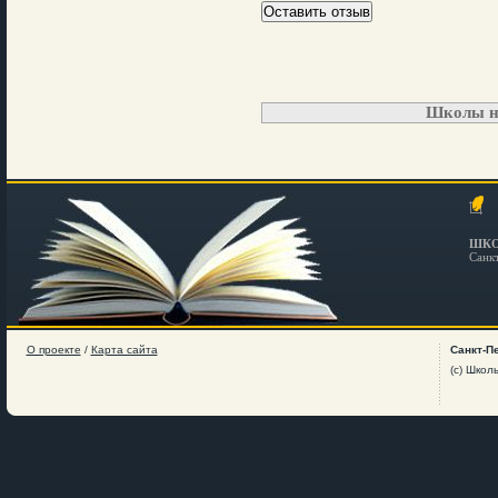
Школы н
ШКО
Санк
О проекте
/
Карта сайта
Санкт-П
(c) Школ