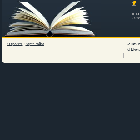
ШКО
Санк
О проекте
/
Карта сайта
Санкт-П
(c) Школ