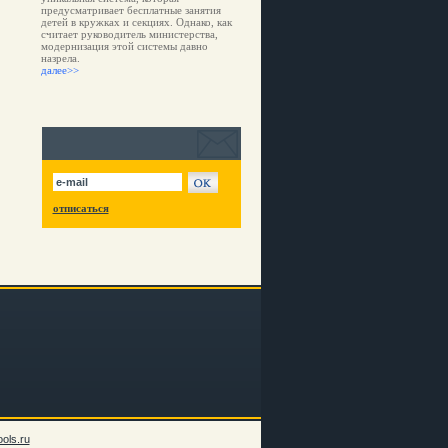
предусматривает бесплатные занятия
детей в кружках и секциях. Однако, как
считает руководитель министерства,
модернизация этой системы давно
назрела.
далее>>
отписаться
ols.ru