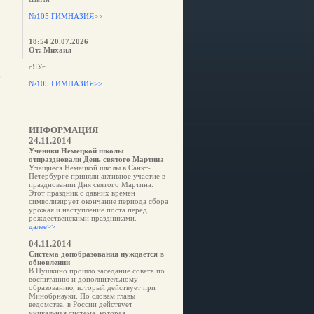
№105 ГИМНАЗИЯ>>
18:54 20.07.2026
От: Михаил
сЯУг
е
№105 ГИМНАЗИЯ>>
ИНФОРМАЦИЯ
24.11.2014
Ученики Немецкой школы
отпраздновали День святого Мартина
Учащиеся Немецкой школы в Санкт-
Петербурге приняли активное участие в
праздновании Дня святого Мартина.
Этот праздник с давних времен
символизирует окончание периода сбора
урожая и наступление поста перед
рождественскими праздниками.
далее>>
04.11.2014
Система допобразования нуждается в
обновлении
В Пушкино прошло заседание совета по
воспитанию и дополнительному
образованию, который действует при
Минобрнауки. По словам главы
ведомства, в России действует
уникальная система, которая