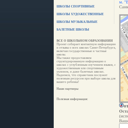
м. "
ШКОЛЫ СПОРТИВНЫЕ
Санк
ШКОЛЫ ХУДОЖЕСТВЕННЫЕ
ШКОЛЫ МУЗЫКАЛЬНЫЕ
БАЛЕТНЫЕ ШКОЛЫ
ВСЕ О ШКОЛЬНОМ ОБРАЗОВАНИИ
Проект собирает контактную информацию
и отзывы о всех школах Санкт-Петербурга,
включая государственные и частные
школы.
Мы также предоставляем
структурированную информацию о
школах с углубленным изучением языков, с
художественным или спортивным
уклоном, и даже балетных школах.
Надеемся, что справочник послужит
полезным ресурсом при выборе школы для
вашего ребенка!
Наши партнеры
Полезная информация:
о
Оста
(исп
Ваше