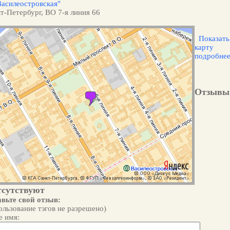
Василеостровская"
т-Петербург, ВО 7-я линия 66
Показать
карту
подробне
Отзывы
тсутствуют
вьте свой отзыв:
ользование тэгов не разрешено)
 имя: