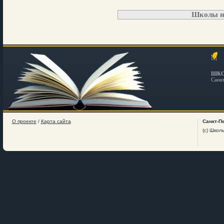
Школы н
ШКО
Санк
О проекте
/
Карта сайта
Санкт-П
(c) Школ