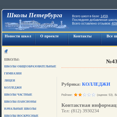
Школы Петербурга
Всего школ в базе:
1459
.
Последняя добавленая школ
Всего оставлено отзывов:
409
Новости школ
О проекте
Контакты
Все 
ШКОЛЫ:
№4
ШКОЛЫ ОБЩЕОБРАЗОВАТЕЛЬНЫЕ
ГИМНАЗИИ
ЛИЦЕИ
Рубрика:
КОЛЛЕДЖИ
КОЛЛЕДЖИ
ШКОЛЫ ЧАСТНЫЕ
Рейтинг:
(оценок: 53).
В
ШКОЛЫ-ПАНСИОНЫ
Контактная информац
НАЧАЛЬНЫЕ ШКОЛЫ
Тел: (812) 3930234
ШКОЛЫ ВОСКРЕСНЫЕ