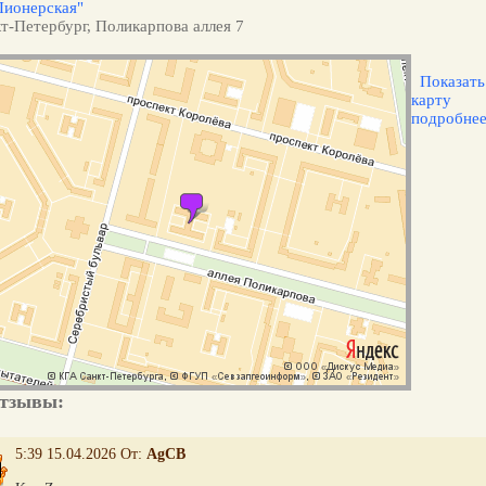
Пионерская"
т-Петербург, Поликарпова аллея 7
Показать
карту
подробне
тзывы:
5:39 15.04.2026 От:
AgCB