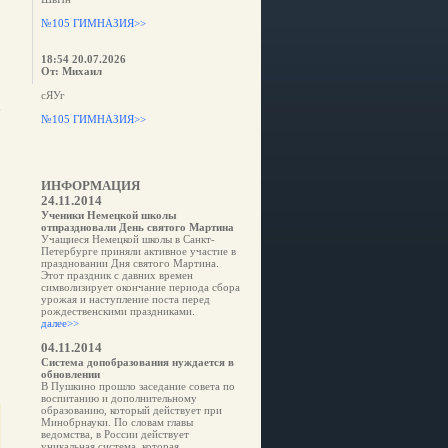
№105 ГИМНАЗИЯ>>
18:54 20.07.2026
От: Михаил
сЯУг
е
№105 ГИМНАЗИЯ>>
ИНФОРМАЦИЯ
24.11.2014
Ученики Немецкой школы
отпраздновали День святого Мартина
Учащиеся Немецкой школы в Санкт-
Петербурге приняли активное участие в
праздновании Дня святого Мартина.
Этот праздник с давних времен
символизирует окончание периода сбора
урожая и наступление поста перед
рождественскими праздниками.
далее>>
04.11.2014
Система допобразования нуждается в
обновлении
В Пушкино прошло заседание совета по
воспитанию и дополнительному
образованию, который действует при
Минобрнауки. По словам главы
ведомства, в России действует
уникальная система, которая