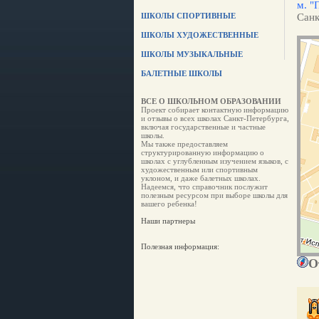
м. "
ШКОЛЫ СПОРТИВНЫЕ
Санк
ШКОЛЫ ХУДОЖЕСТВЕННЫЕ
ШКОЛЫ МУЗЫКАЛЬНЫЕ
БАЛЕТНЫЕ ШКОЛЫ
ВСЕ О ШКОЛЬНОМ ОБРАЗОВАНИИ
Проект собирает контактную информацию
и отзывы о всех школах Санкт-Петербурга,
включая государственные и частные
школы.
Мы также предоставляем
структурированную информацию о
школах с углубленным изучением языков, с
художественным или спортивным
уклоном, и даже балетных школах.
Надеемся, что справочник послужит
полезным ресурсом при выборе школы для
вашего ребенка!
Наши партнеры
Полезная информация:
О