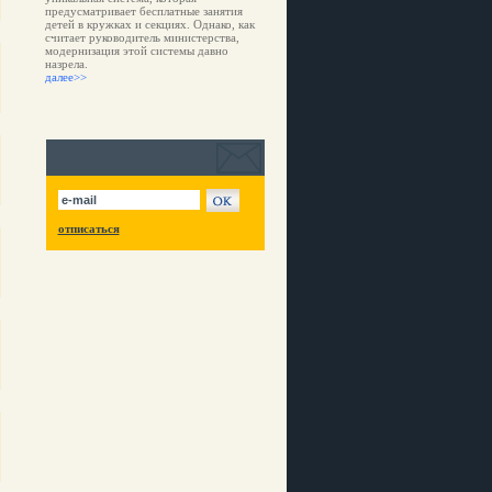
предусматривает бесплатные занятия
детей в кружках и секциях. Однако, как
считает руководитель министерства,
модернизация этой системы давно
назрела.
далее>>
отписаться