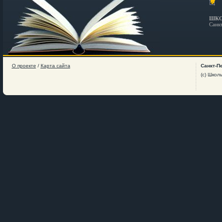
ШКО
Санк
О проекте
/
Карта сайта
Санкт-П
(c) Школ