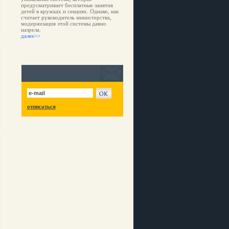
предусматривает бесплатные занятия
детей в кружках и секциях. Однако, как
считает руководитель министерства,
модернизация этой системы давно
назрела.
далее>>
отписаться