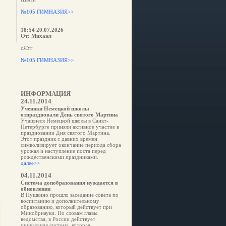
№105 ГИМНАЗИЯ>>
18:54 20.07.2026
От: Михаил
сЯУг
е
№105 ГИМНАЗИЯ>>
ИНФОРМАЦИЯ
24.11.2014
Ученики Немецкой школы
отпраздновали День святого Мартина
Учащиеся Немецкой школы в Санкт-
Петербурге приняли активное участие в
праздновании Дня святого Мартина.
Этот праздник с давних времен
символизирует окончание периода сбора
урожая и наступление поста перед
рождественскими праздниками.
далее>>
04.11.2014
Система допобразования нуждается в
обновлении
В Пушкино прошло заседание совета по
воспитанию и дополнительному
образованию, который действует при
Минобрнауки. По словам главы
ведомства, в России действует
уникальная система, которая