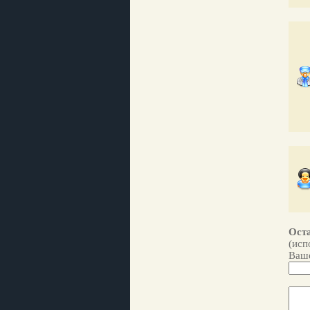
Оста
(исп
Ваше