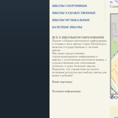
м. "
ШКОЛЫ СПОРТИВНЫЕ
Санк
ШКОЛЫ ХУДОЖЕСТВЕННЫЕ
ШКОЛЫ МУЗЫКАЛЬНЫЕ
БАЛЕТНЫЕ ШКОЛЫ
ВСЕ О ШКОЛЬНОМ ОБРАЗОВАНИИ
Проект собирает контактную информацию
и отзывы о всех школах Санкт-Петербурга,
включая государственные и частные
школы.
Мы также предоставляем
структурированную информацию о
школах с углубленным изучением языков, с
художественным или спортивным
уклоном, и даже балетных школах.
Надеемся, что справочник послужит
полезным ресурсом при выборе школы для
вашего ребенка!
Наши партнеры
Полезная информация:
О