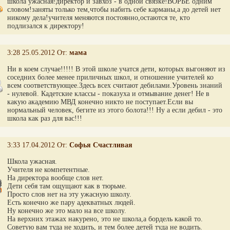
школа ужасная!директор и завхоз - в одной связке!ВОРЬЕ одним
словом!заняты только тем,чтобы набить себе карманы,а до детей нет
никому дела!учителя меняются постоянно,остаются те, кто
подлизался к директору!
3:28 25.05.2012 От:
мама
Ни в коем случае!!!!! В этой школе учатся дети, которых выгоняют из
соседних более менее приличных школ, и отношение учителей ко
всем соответствующее.Здесь всех считают дебилами.Уровень знаний
- нулевой. Кадетские классы - показуха и отмывание денег! Не в
какую академию МВД конечно никто не поступает.Если вы
нормальный человек, бегите из этого болота!!! Ну а если дебил - это
школа как раз для вас!!!
3:33 17.04.2012 От:
Софья Счастливая
Школа ужасная.
Учителя не компетентные.
На директора вообще слов нет.
Дети себя там ощущают как в тюрьме.
Просто слов нет на эту ужасную школу.
Есть конечно же пару адекватных людей.
Ну конечно же это мало на все школу.
На верхних этажах накурено, это не школа,а бордель какой то.
Советую вам туда не ходить, и тем более детей туда не водить.