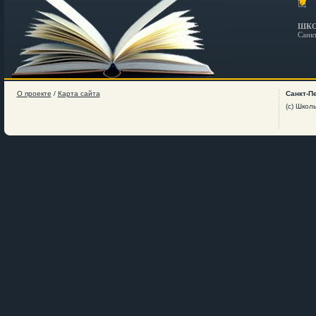
ШКО
Санк
О проекте
/
Карта сайта
Санкт-П
(c) Школ