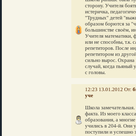
сторону. Учителя боят
истеричка, педагогиче
"Трудных" детей "выж
образом борются за "ч
большинстве своём, ин
Учителя математики, ф
или не способны, т.к. 
репетиторов. После и
репетитором из другой
сильно вырос. Охрана 
случай, когда пьяный у
с головы.
12:23 13.01.2012 От:
б
уче
Школа замечательная. 
факта. Из моего класс
образования, а многие
учились в 204-й. Они у
поступили и успешно 