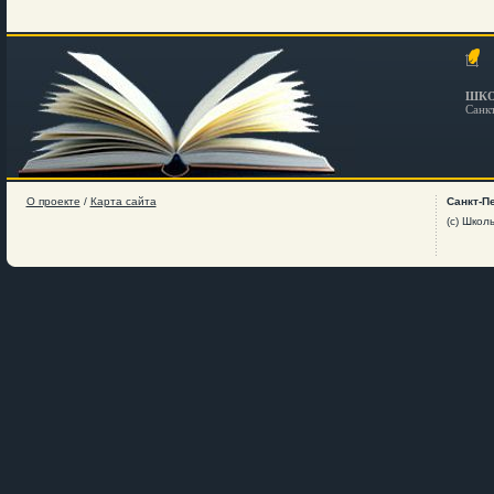
ШКО
Санк
О проекте
/
Карта сайта
Санкт-П
(c) Школ