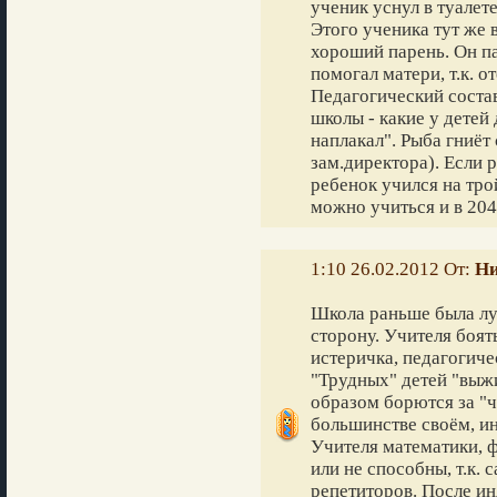
ученик уснул в туалете
Этого ученика тут же 
хороший парень. Он па
помогал матери, т.к. о
Педагогический состав
школы - какие у детей
наплакал". Рыба гниёт
зам.директора). Если 
ребенок учился на трой
можно учиться и в 204
1:10 26.02.2012 От:
Ни
Школа раньше была лу
сторону. Учителя боят
истеричка, педагогиче
"Трудных" детей "выж
образом борются за "ч
большинстве своём, ин
Учителя математики, ф
или не способны, т.к. 
репетиторов. После и