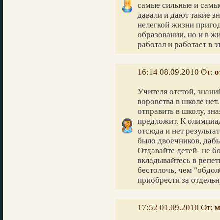
самые сильные и самы
давали и дают такие з
нелегкой жизни приго
образовании, но и в ж
работал и работает в э
16:14 08.09.2010 От:
о
Учителя отстой, знани
воровства в школе нет
отправить в школу, зна
предложит. К олимпиа
отсюда и нет результат
было двоечников, дабы
Отдавайте детей- не б
вкладывайтесь в репе
бестолочь, чем "обдо
приобрести за отдельн
17:52 01.09.2010 От:
м