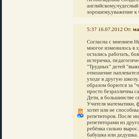
английскому,чудесный 
хорошему,уважение к 
5:37 16.07.2012 От:
ма
Согласна с мнением Н
многое изменилось в 
остались работать, бо
истеричка, педагогиче
"Трудных" детей "выж
отношение наплевател
уходе в другую школу.
образом борются за "ч
просто безразличны са
Дети, в большинстве с
Учителя математики, ф
хотят или не способны,
репетиторов. После и
репетиторами из друго
ребёнка сильно вырос.
бабушка или дедушка. 