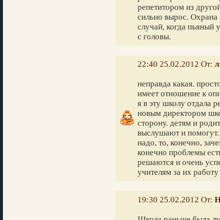
репетитором из другой
сильно вырос. Охрана 
случай, когда пьяный у
с головы.
22:40 25.02.2012 От:
л
неправда какая. прост
имеет отношение к оп
я в эту школу отдала р
новым директором шко
сторону. детям и родит
выслушают и помогут. 
надо, то, конечно, зач
конечно проблемы есть,
решаются и очень успе
учителям за их работу
19:30 25.02.2012 От:
Н
Школа раньше была лу