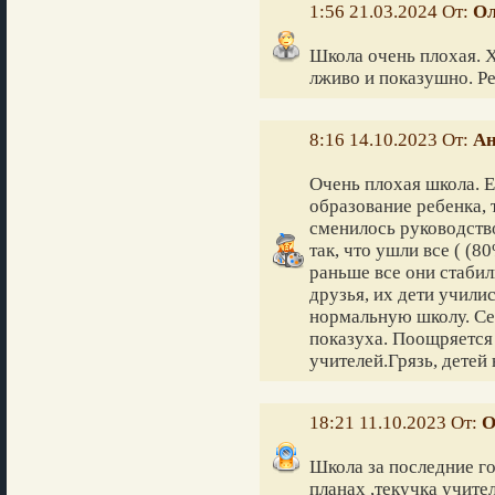
1:56 21.03.2024 От:
Ол
Школа очень плохая. Х
лживо и показушно. Ре
8:16 14.10.2023 От:
Ан
Очень плохая школа. Е
образование ребенка, 
сменилось руководств
так, что ушли все ( (8
раньше все они стаби
друзья, их дети учили
нормальную школу. Сей
показуха. Поощряется 
учителей.Грязь, детей 
18:21 11.10.2023 От:
О
Школа за последние го
планах ,текучка учител