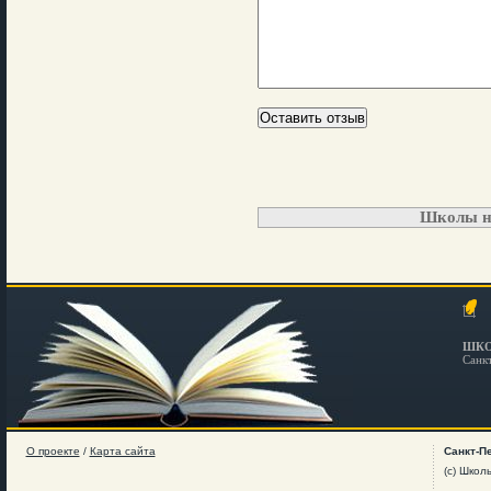
Школы н
ШКО
Санк
О проекте
/
Карта сайта
Санкт-П
(c) Школ