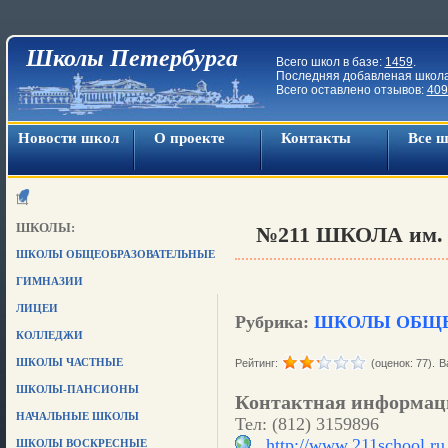
Школы Петербурга
Всего школ в базе:
1459
.
Последняя добавленая школ
Всего оставлено отзывов:
409
Новости школ
О проекте
Контакты
Все 
ШКОЛЫ:
№211 ШКОЛА им.
ШКОЛЫ ОБЩЕОБРАЗОВАТЕЛЬНЫЕ
ГИМНАЗИИ
ЛИЦЕИ
Рубрика:
ШКОЛЫ ОБЩЕ
КОЛЛЕДЖИ
ШКОЛЫ ЧАСТНЫЕ
Рейтинг:
(оценок: 77).
В
ШКОЛЫ-ПАНСИОНЫ
Контактная информац
НАЧАЛЬНЫЕ ШКОЛЫ
Тел: (812) 3159896
http://www.211school.ru
ШКОЛЫ ВОСКРЕСНЫЕ