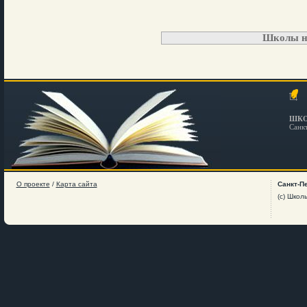
Школы н
ШКО
Санк
О проекте
/
Карта сайта
Санкт-П
(c) Школ