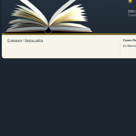
ШКО
Санк
О проекте
/
Карта сайта
Санкт-П
(c) Школ