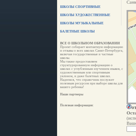
Санк
ШКОЛЫ СПОРТИВНЫЕ
ШКОЛЫ ХУДОЖЕСТВЕННЫЕ
ШКОЛЫ МУЗЫКАЛЬНЫЕ
БАЛЕТНЫЕ ШКОЛЫ
ВСЕ О ШКОЛЬНОМ ОБРАЗОВАНИИ
Проект собирает контактную информацию
и отзывы о всех школах Санкт-Петербурга,
включая государственные и частные
школы.
Мы также предоставляем
структурированную информацию о
школах с углубленным изучением языков, с
художественным или спортивным
уклоном, и даже балетных школах.
Надеемся, что справочник послужит
полезным ресурсом при выборе школы для
вашего ребенка!
Наши партнеры
Полезная информация:
о
Оста
(исп
Ваше