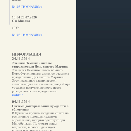
№105 ГИМНАЗИЯ>>
18:54 20.07.2026
От: Михаил
е
сЯУг
№105 ГИМНАЗИЯ>>
ИНФОРМАЦИЯ
24.11.2014
Ученики Немецкой школы
отпраздновали День святого Мартина
Учащиеся Немецкой школы в Санкт-
Петербурге приняли активное участие в
праздновании Дня святого Мартина.
Этот праздник с давних времен
символизирует окончание периода сбора
урожая и наступление поста перед
рождественскими праздниками.
далее>>
04.11.2014
Система допобразования нуждается в
обновлении
В Пушкино прошло заседание совета по
воспитанию и дополнительному
образованию, который действует при
Минобрнауки. По словам главы
ведомства, в России действует
уникальная система, которая