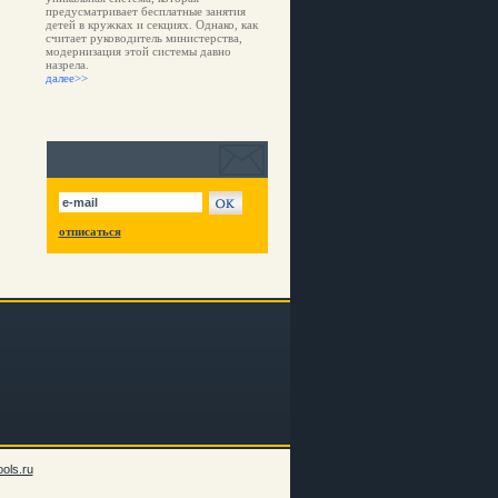
предусматривает бесплатные занятия
детей в кружках и секциях. Однако, как
считает руководитель министерства,
модернизация этой системы давно
назрела.
далее>>
отписаться
ols.ru