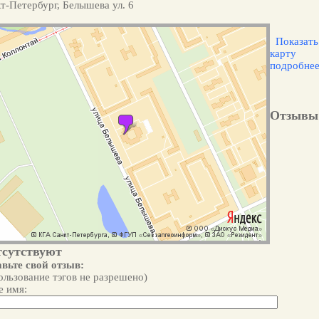
т-Петербург, Белышева ул. 6
Показать
карту
подробне
Отзывы
тсутствуют
вьте свой отзыв:
ользование тэгов не разрешено)
 имя: