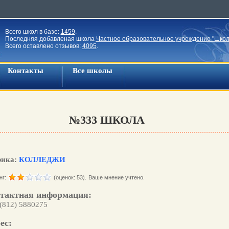
Всего школ в базе:
1459
.
Последняя добавленая школа
Частное образовательное учреждение "Школ
Всего оставлено отзывов:
4095
.
Контакты
Все школы
№333 ШКОЛА
рика:
КОЛЛЕДЖИ
нг:
(оценок: 53).
Ваше мнение учтено.
тактная информация:
 (812) 5880275
ес: