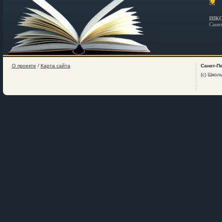
ШКО
Санк
О проекте
/
Карта сайта
Санкт-П
(c) Школ