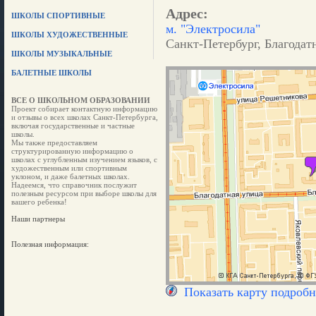
Адрес:
ШКОЛЫ СПОРТИВНЫЕ
м. "Электросила"
ШКОЛЫ ХУДОЖЕСТВЕННЫЕ
Санкт-Петербург, Благодатн
ШКОЛЫ МУЗЫКАЛЬНЫЕ
БАЛЕТНЫЕ ШКОЛЫ
ВСЕ О ШКОЛЬНОМ ОБРАЗОВАНИИ
Проект собирает контактную информацию
и отзывы о всех школах Санкт-Петербурга,
включая государственные и частные
школы.
Мы также предоставляем
структурированную информацию о
школах с углубленным изучением языков, с
художественным или спортивным
уклоном, и даже балетных школах.
Надеемся, что справочник послужит
полезным ресурсом при выборе школы для
вашего ребенка!
Наши партнеры
Полезная информация:
Показать карту подробн