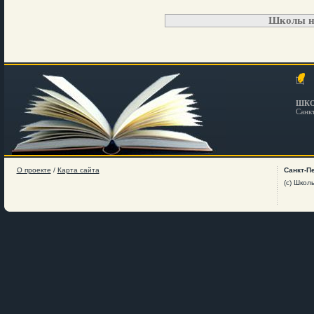
Школы н
ШКО
Санк
О проекте
/
Карта сайта
Санкт-П
(c) Школ