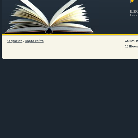
ШКО
Санк
О проекте
/
Карта сайта
Санкт-П
(c) Школ