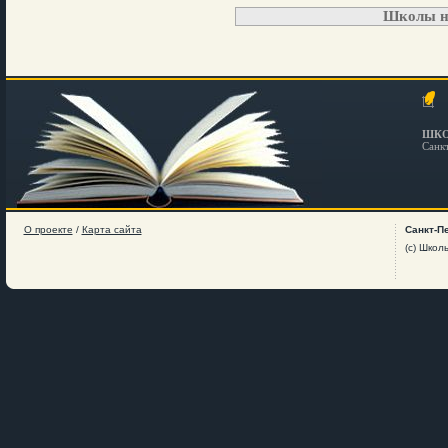
Школы н
ШКО
Санк
О проекте
/
Карта сайта
Санкт-П
(c) Школ