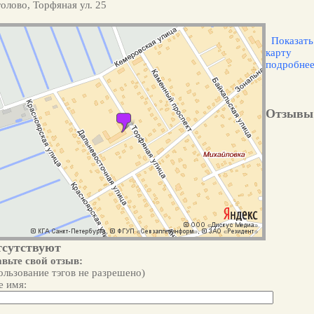
олово, Торфяная ул. 25
Показать
карту
подробне
Отзывы
тсутствуют
вьте свой отзыв:
ользование тэгов не разрешено)
 имя: