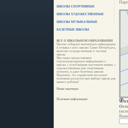
Парг
ШКОЛЫ СПОРТИВНЫЕ
ШКОЛЫ ХУДОЖЕСТВЕННЫЕ
ШКОЛЫ МУЗЫКАЛЬНЫЕ
БАЛЕТНЫЕ ШКОЛЫ
ВСЕ О ШКОЛЬНОМ ОБРАЗОВАНИИ
Проект собирает контактную информацию
и отзывы о всех школах Санкт-Петербурга,
включая государственные и частные
школы.
Мы также предоставляем
структурированную информацию о
школах с углубленным изучением языков, с
художественным или спортивным
уклоном, и даже балетных школах.
Надеемся, что справочник послужит
полезным ресурсом при выборе школы для
вашего ребенка!
Наши партнеры
Полезная информация:
о
Оста
(исп
Ваше