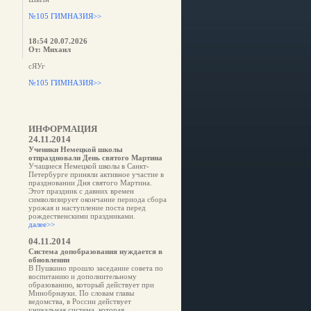
№105 ГИМНАЗИЯ>>
18:54 20.07.2026
От: Михаил
е
сЯУг
№105 ГИМНАЗИЯ>>
ИНФОРМАЦИЯ
24.11.2014
Ученики Немецкой школы
отпраздновали День святого Мартина
Учащиеся Немецкой школы в Санкт-
Петербурге приняли активное участие в
праздновании Дня святого Мартина.
Этот праздник с давних времен
символизирует окончание периода сбора
урожая и наступление поста перед
рождественскими праздниками.
далее>>
04.11.2014
Система допобразования нуждается в
обновлении
В Пушкино прошло заседание совета по
воспитанию и дополнительному
образованию, который действует при
Минобрнауки. По словам главы
ведомства, в России действует
уникальная система, которая