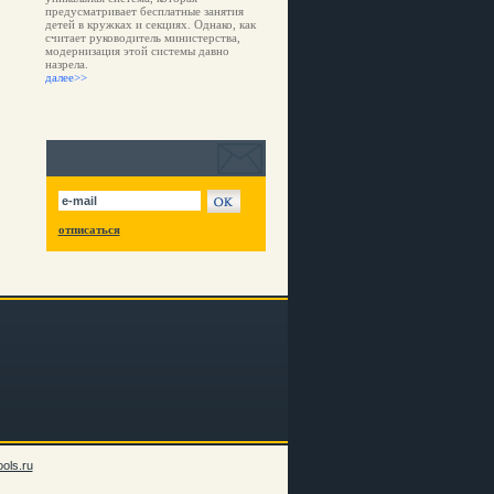
предусматривает бесплатные занятия
детей в кружках и секциях. Однако, как
считает руководитель министерства,
модернизация этой системы давно
назрела.
далее>>
отписаться
ols.ru