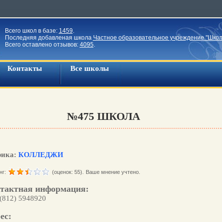
Всего школ в базе:
1459
.
Последняя добавленая школа
Частное образовательное учреждение "Школ
Всего оставлено отзывов:
4095
.
Контакты
Все школы
№475 ШКОЛА
рика:
КОЛЛЕДЖИ
нг:
(оценок: 55).
Ваше мнение учтено.
тактная информация:
 (812) 5948920
ес: