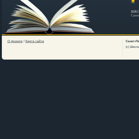
ШКО
Санк
О проекте
/
Карта сайта
Санкт-П
(c) Школ