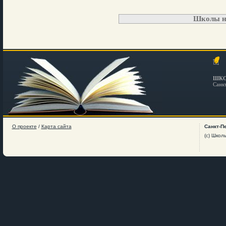
Школы н
ШКО
Санк
О проекте
/
Карта сайта
Санкт-П
(c) Школ