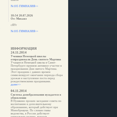
№105 ГИМНАЗИЯ>>
18:54 20.07.2026
От: Михаил
сЯУг
е
№105 ГИМНАЗИЯ>>
ИНФОРМАЦИЯ
24.11.2014
Ученики Немецкой школы
отпраздновали День святого Мартина
Учащиеся Немецкой школы в Санкт-
Петербурге приняли активное участие в
праздновании Дня святого Мартина.
Этот праздник с давних времен
символизирует окончание периода сбора
урожая и наступление поста перед
рождественскими праздниками.
далее>>
04.11.2014
Система допобразования нуждается в
обновлении
В Пушкино прошло заседание совета по
воспитанию и дополнительному
образованию, который действует при
Минобрнауки. По словам главы
ведомства, в России действует
уникальная система, которая