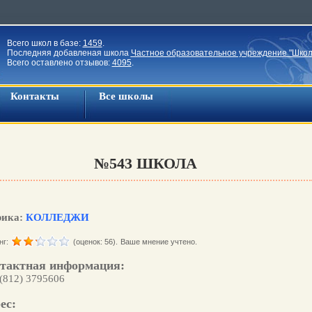
Всего школ в базе:
1459
.
Последняя добавленая школа
Частное образовательное учреждение "Школ
Всего оставлено отзывов:
4095
.
Контакты
Все школы
№543 ШКОЛА
рика:
КОЛЛЕДЖИ
нг:
(оценок: 56).
Ваше мнение учтено.
тактная информация:
 (812) 3795606
ес: