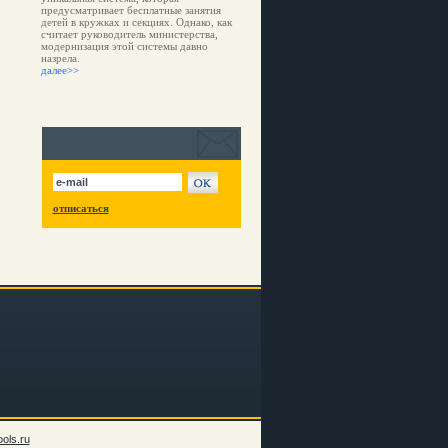
предусматривает бесплатные занятия
детей в кружках и секциях. Однако, как
считает руководитель министерства,
модернизация этой системы давно
назрела.
далее>>
отписаться
ols.ru