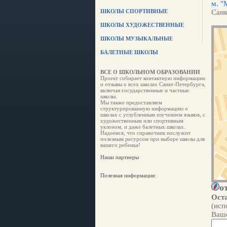
м. "
ШКОЛЫ СПОРТИВНЫЕ
Санк
ШКОЛЫ ХУДОЖЕСТВЕННЫЕ
ШКОЛЫ МУЗЫКАЛЬНЫЕ
БАЛЕТНЫЕ ШКОЛЫ
ВСЕ О ШКОЛЬНОМ ОБРАЗОВАНИИ
Проект собирает контактную информацию
и отзывы о всех школах Санкт-Петербурга,
включая государственные и частные
школы.
Мы также предоставляем
структурированную информацию о
школах с углубленным изучением языков, с
художественным или спортивным
уклоном, и даже балетных школах.
Надеемся, что справочник послужит
полезным ресурсом при выборе школы для
вашего ребенка!
Наши партнеры
Полезная информация:
о
Оста
(исп
Ваше