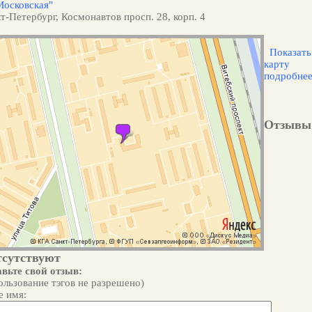
Московская"
т-Петербург, Космонавтов просп. 28, корп. 4
Показать
карту
подробне
Отзывы
тсутствуют
вьте свой отзыв:
ользование тэгов не разрешено)
 имя: