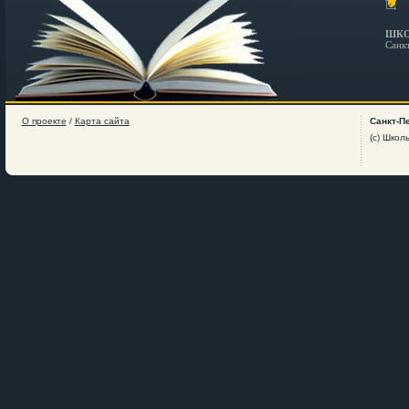
ШКО
Санк
О проекте
/
Карта сайта
Санкт-П
(c) Школ