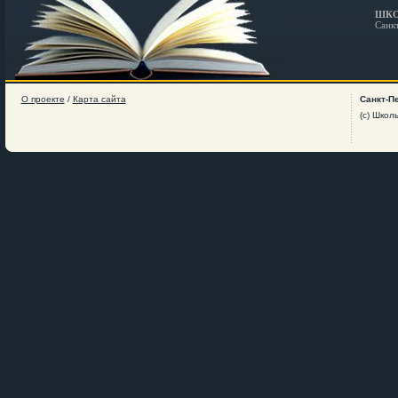
ШКО
Санк
О проекте
/
Карта сайта
Санкт-П
(c) Школ