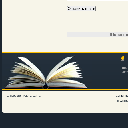
Школы н
ШКО
Санк
О проекте
/
Карта сайта
Санкт-П
(c) Школ