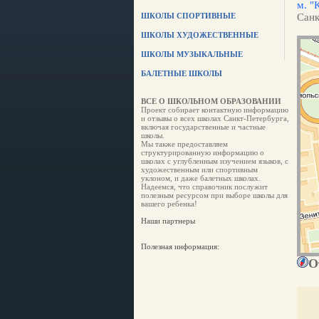
м. "
ШКОЛЫ СПОРТИВНЫЕ
Санк
ШКОЛЫ ХУДОЖЕСТВЕННЫЕ
ШКОЛЫ МУЗЫКАЛЬНЫЕ
БАЛЕТНЫЕ ШКОЛЫ
ВСЕ О ШКОЛЬНОМ ОБРАЗОВАНИИ
Проект собирает контактную информацию
и отзывы о всех школах Санкт-Петербурга,
включая государственные и частные
школы.
Мы также предоставляем
структурированную информацию о
школах с углубленным изучением языков, с
художественным или спортивным
уклоном, и даже балетных школах.
Надеемся, что справочник послужит
полезным ресурсом при выборе школы для
вашего ребенка!
Наши партнеры
Полезная информация:
О