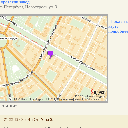
Кировский завод"
т-Петербург, Новостроек ул. 9
Показать
карту
подробне
тзывы:
21:33 19.09.2013 От:
Nina S.