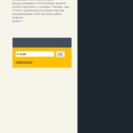
предусматривает бесплатные занятия
детей в кружках и секциях. Однако, как
считает руководитель министерства,
модернизация этой системы давно
назрела.
далее>>
отписаться