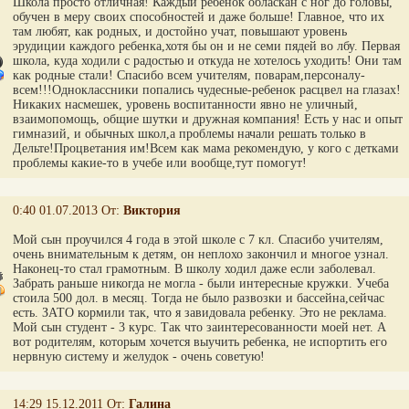
Школа просто отличная! Каждый ребенок обласкан с ног до головы,
обучен в меру своих способностей и даже больше! Главное, что их
там любят, как родных, и достойно учат, повышают уровень
эрудиции каждого ребенка,хотя бы он и не семи пядей во лбу. Первая
школа, куда ходили с радостью и откуда не хотелось уходить! Они там
как родные стали! Спасибо всем учителям, поварам,персоналу-
всем!!!Одноклассники попались чудесные-ребенок расцвел на глазах!
Никаких насмешек, уровень воспитанности явно не уличный,
взаимопомощь, общие шутки и дружная компания! Есть у нас и опыт
гимназий, и обычных школ,а проблемы начали решать только в
Дельте!Процветания им!Всем как мама рекомендую, у кого с детками
проблемы какие-то в учебе или вообще,тут помогут!
0:40 01.07.2013 От:
Виктория
Мой сын проучился 4 года в этой школе с 7 кл. Спасибо учителям,
очень внимательным к детям, он неплохо закончил и многое узнал.
Наконец-то стал грамотным. В школу ходил даже если заболевал.
Забрать раньше никогда не могла - были интересные кружки. Учеба
стоила 500 дол. в месяц. Тогда не было развозки и бассейна,сейчас
есть. ЗАТО кормили так, что я завидовала ребенку. Это не реклама.
Мой сын студент - 3 курс. Так что заинтересованности моей нет. А
вот родителям, которым хочется выучить ребенка, не испортить его
нервную систему и желудок - очень советую!
14:29 15.12.2011 От:
Галина