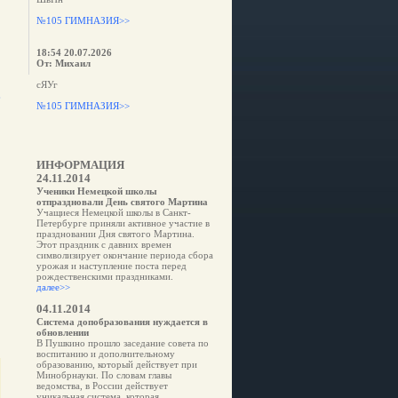
№105 ГИМНАЗИЯ>>
18:54 20.07.2026
От: Михаил
сЯУг
е
№105 ГИМНАЗИЯ>>
ИНФОРМАЦИЯ
24.11.2014
Ученики Немецкой школы
отпраздновали День святого Мартина
Учащиеся Немецкой школы в Санкт-
Петербурге приняли активное участие в
праздновании Дня святого Мартина.
Этот праздник с давних времен
символизирует окончание периода сбора
урожая и наступление поста перед
рождественскими праздниками.
далее>>
04.11.2014
Система допобразования нуждается в
обновлении
В Пушкино прошло заседание совета по
воспитанию и дополнительному
образованию, который действует при
Минобрнауки. По словам главы
ведомства, в России действует
уникальная система, которая