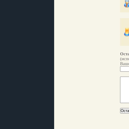
Оста
(исп
Ваше