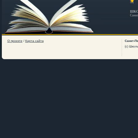
ШКО
Санк
О проекте
/
Карта сайта
Санкт-П
(c) Школ