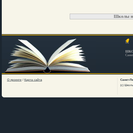
Школы н
ШКО
Санк
О проекте
/
Карта сайта
Санкт-П
(c) Школ