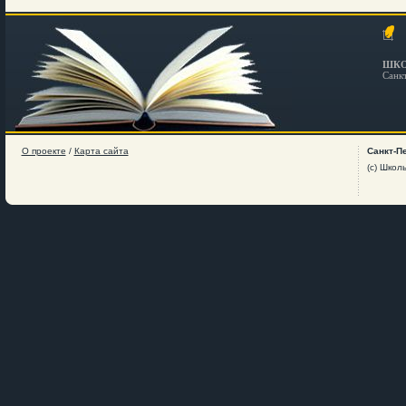
ШКО
Санк
О проекте
/
Карта сайта
Санкт-П
(c) Школ