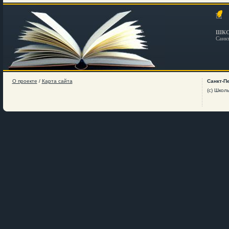
ШКО
Санк
О проекте
/
Карта сайта
Санкт-П
(c) Школ