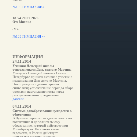
№105 ГИМНАЗИЯ>>
18:54 20.07.2026
От: Михаил
сЯУг
е
№105 ГИМНАЗИЯ>>
ИНФОРМАЦИЯ
24.11.2014
Ученики Немецкой школы
отпраздновали День святого Мартина
Учащиеся Немецкой школы в Санкт-
Петербурге приняли активное участие в
праздновании Дня святого Мартина.
Этот праздник с давних времен
символизирует окончание периода сбора
урожая и наступление поста перед
рождественскими праздниками.
далее>>
04.11.2014
Система допобразования нуждается в
обновлении
В Пушкино прошло заседание совета по
воспитанию и дополнительному
образованию, который действует при
Минобрнауки. По словам главы
ведомства, в России действует
уникальная система, которая