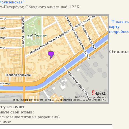
Фрунзенская"
т-Петербург, Обводного канала наб. 123Б
Показать
карту
подробне
Отзывы
тсутствуют
вьте свой отзыв:
ользование тэгов не разрешено)
 имя: