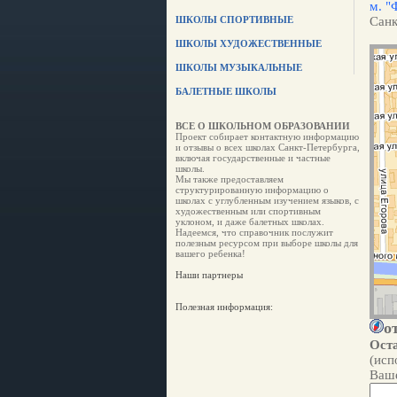
м. "
ШКОЛЫ СПОРТИВНЫЕ
Санк
ШКОЛЫ ХУДОЖЕСТВЕННЫЕ
ШКОЛЫ МУЗЫКАЛЬНЫЕ
БАЛЕТНЫЕ ШКОЛЫ
ВСЕ О ШКОЛЬНОМ ОБРАЗОВАНИИ
Проект собирает контактную информацию
и отзывы о всех школах Санкт-Петербурга,
включая государственные и частные
школы.
Мы также предоставляем
структурированную информацию о
школах с углубленным изучением языков, с
художественным или спортивным
уклоном, и даже балетных школах.
Надеемся, что справочник послужит
полезным ресурсом при выборе школы для
вашего ребенка!
Наши партнеры
Полезная информация:
о
Оста
(исп
Ваше