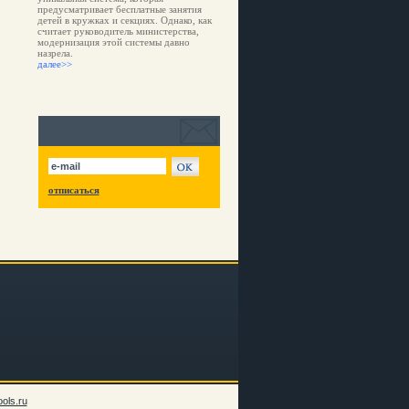
предусматривает бесплатные занятия
детей в кружках и секциях. Однако, как
считает руководитель министерства,
модернизация этой системы давно
назрела.
далее>>
отписаться
ols.ru