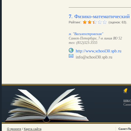
7
.
Физико-математический 
Рейтинг:
(оценок: 63).
м. "Василеостровская"
Санкт-Петербург, 7-я линия ВО 52
тел: (812)323-3555
http://www,school30.spb.ru
info@school30.spb.ru
ШКО
Санк
О проекте
/
Карта сайта
Санкт-П