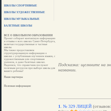
ШКОЛЫ СПОРТИВНЫЕ
ШКОЛЫ ХУДОЖЕСТВЕННЫЕ
ШКОЛЫ МУЗЫКАЛЬНЫЕ
БАЛЕТНЫЕ ШКОЛЫ
ВСЕ О ШКОЛЬНОМ ОБРАЗОВАНИИ
Проект собирает контактную информацию
и отзывы о всех школах Санкт-Петербурга,
включая государственные и частные
школы.
Мы также предоставляем
структурированную информацию о
школах с углубленным изучением языков, с
художественным или спортивным
уклоном, и даже балетных школах.
Подсказка: щелкните на зн
Надеемся, что справочник послужит
полезным ресурсом при выборе школы для
названии.
вашего ребенка!
Наши партнеры
Полезная информация:
1
.
№ 329 ЛИЦЕЙ
(отзывов