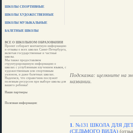
ШКОЛЫ СПОРТИВНЫЕ
ШКОЛЫ ХУДОЖЕСТВЕННЫЕ
ШКОЛЫ МУЗЫКАЛЬНЫЕ
БАЛЕТНЫЕ ШКОЛЫ
ВСЕ О ШКОЛЬНОМ ОБРАЗОВАНИИ
Проект собирает контактную информацию
и отзывы о всех школах Санкт-Петербурга,
включая государственные и частные
школы.
Мы также предоставляем
структурированную информацию о
школах с углубленным изучением языков, с
художественным или спортивным
Подсказка: щелкните на зн
уклоном, и даже балетных школах.
Надеемся, что справочник послужит
названии.
полезным ресурсом при выборе школы для
вашего ребенка!
Наши партнеры
Полезная информация:
1
.
№131 ШКОЛА ДЛЯ ДЕ
(СЕДЬМОГО ВИДА)
(отзы