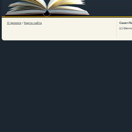
О проекте
/
Карта сайта
Санкт-П
(c) Школ