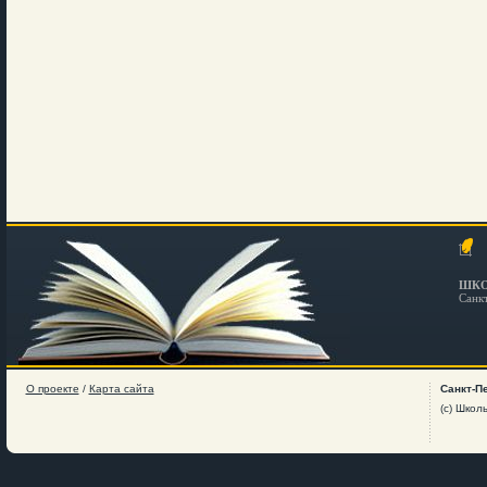
ШКО
Санк
О проекте
/
Карта сайта
Санкт-П
(c) Школ