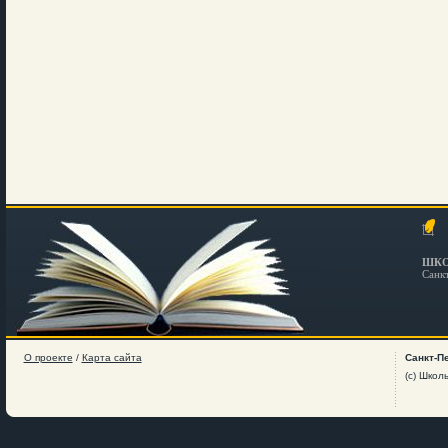
ШКО
Санк
О проекте
/
Карта сайта
Санкт-П
(c) Школ