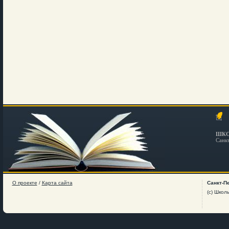
ШКО
Санк
О проекте
/
Карта сайта
Санкт-П
(c) Школ