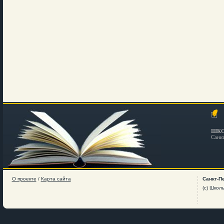
ШКО
Санк
О проекте
/
Карта сайта
Санкт-П
(c) Школ