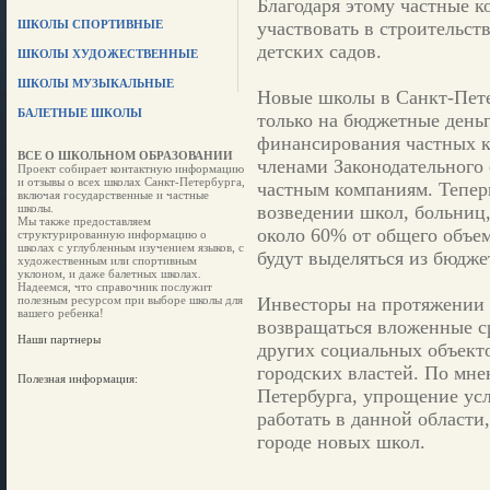
Благодаря этому частные к
ШКОЛЫ СПОРТИВНЫЕ
участвовать в строительст
детских садов.
ШКОЛЫ ХУДОЖЕСТВЕННЫЕ
ШКОЛЫ МУЗЫКАЛЬНЫЕ
Новые школы в Санкт-Петер
БАЛЕТНЫЕ ШКОЛЫ
только на бюджетные деньги
финансирования частных к
ВСЕ О ШКОЛЬНОМ ОБРАЗОВАНИИ
членами Законодательного
Проект собирает контактную информацию
и отзывы о всех школах Санкт-Петербурга,
частным компаниям. Теперь
включая государственные и частные
школы.
возведении школ, больниц
Мы также предоставляем
около 60% от общего объем
структурированную информацию о
школах с углубленным изучением языков, с
будут выделяться из бюдже
художественным или спортивным
уклоном, и даже балетных школах.
Надеемся, что справочник послужит
полезным ресурсом при выборе школы для
Инвесторы на протяжении 
вашего ребенка!
возвращаться вложенные ср
Наши партнеры
других социальных объекто
городских властей. По мне
Полезная информация:
Петербурга, упрощение ус
работать в данной области
городе новых школ.