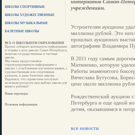
интернатов Санкт-Петер
ШКОЛЫ СПОРТИВНЫЕ
учреждениям.
ШКОЛЫ ХУДОЖЕСТВЕННЫЕ
ШКОЛЫ МУЗЫКАЛЬНЫЕ
Устроителям аукциона удал
БАЛЕТНЫЕ ШКОЛЫ
миллиона рублей. Это непл
прошлых аукционах выстав
ВСЕ О ШКОЛЬНОМ ОБРАЗОВАНИИ
автографами Владимира Пу
Проект собирает контактную информацию
и отзывы о всех школах Санкт-Петербурга,
включая государственные и частные
школы.
В 2011 году самым дороги
Мы также предоставляем
Матвиенко, которую удалос
структурированную информацию о
школах с углубленным изучением языков, с
Работы знаменитого боксе
художественным или спортивным
уклоном, и даже балетных школах.
Вячеслава Бутусова, Бори
Надеемся, что справочник послужит
полезным ресурсом при выборе школы для
цене около миллиона рубле
вашего ребенка!
Наши партнеры
Рождественский аукцион с
Петербурга и еще одной в
Полезная информация:
детям, оказавшимся в неп
все новости