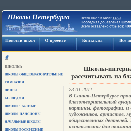
Школы Петербурга
Всего школ в базе:
1459
.
Последняя добавленая школ
Всего оставлено отзывов:
409
Новости школ
О проекте
Контакты
Все 
ШКОЛЫ:
Школы-интерна
ШКОЛЫ ОБЩЕОБРАЗОВАТЕЛЬНЫЕ
рассчитывать на б
ГИМНАЗИИ
23.01.2011
ЛИЦЕИ
В Санкт-Петербурге прош
КОЛЛЕДЖИ
благотворительный аукци
ШКОЛЫ ЧАСТНЫЕ
картины, фотографии, и 
художников, артистов, м
ШКОЛЫ-ПАНСИОНЫ
общественных деятелей. 
НАЧАЛЬНЫЕ ШКОЛЫ
использованы для оказан
ШКОЛЫ ВОСКРЕСНЫЕ