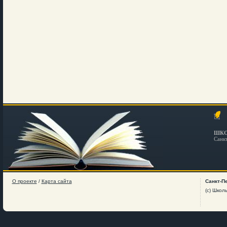
ШКО
Санк
О проекте
/
Карта сайта
Санкт-П
(c) Школ