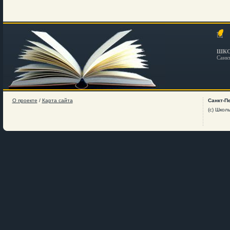
ШКО
Санк
О проекте
/
Карта сайта
Санкт-П
(c) Школ