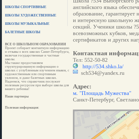
Школа ?534 Выборгского р
английского языка обеспеч
ШКОЛЫ СПОРТИВНЫЕ
образование, гарантирует 
ШКОЛЫ ХУДОЖЕСТВЕННЫЕ
и интересную школьную жи
ШКОЛЫ МУЗЫКАЛЬНЫЕ
секций. Ученики школы ?5
БАЛЕТНЫЕ ШКОЛЫ
всевозможных кубков, меда
сертификатов и других наг
ВСЕ О ШКОЛЬНОМ ОБРАЗОВАНИИ
Проект собирает контактную информацию
и отзывы о всех школах Санкт-Петербурга,
Контактная информац
включая государственные и частные
Тел: 552-50-82
школы.
Мы также предоставляем
http://534.shko.la/
структурированную информацию о
школах с углубленным изучением языков, с
sch534@yandex.ru
художественным или спортивным
уклоном, и даже балетных школах.
Надеемся, что справочник послужит
Адрес:
полезным ресурсом при выборе школы для
вашего ребенка!
м. "Площадь Мужества"
Наши партнеры
Санкт-Петербург, Светлано
Полезная информация: