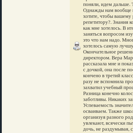
поняли, идем дальше. 
Однажды нам вообще п
хотите, чтобы вашему 
репетитору?. Знания к
как мне хотелось. В и
заняться вопросом из
это что нам надо. Мно
хотелось самую лучшу
Окончательное решени
директором. Вера Мар
рассказала мне и пока
с дочкой, она после п
кончено в третий клас
разу не вспомнила про
захватил учебный проц
Разница конечно колос
заботливы. Никаких за
Успеваемость значите
осваиваем. Также шко
организуя разного род
увлекают, всячески пы
дочь, не раздумывая, с