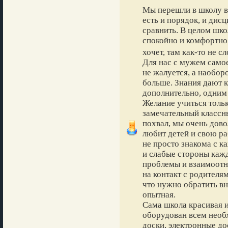
Мы перешли в школу в 
есть и порядок, и дисц
сравнить. В целом шко
спокойно и комфортно,
хочет, там как-то не с
Для нас с мужем самое
не жалуется, а наобор
больше. Знания дают 
дополнительно, одним
Желание учиться тольк
замечательный классн
похвал, мы очень дово
любит детей и свою ра
не просто знакома с к
и слабые стороны кажд
проблемы и взаимоотно
на контакт с родителя
что нужно обратить вн
опытная.
Сама школа красивая 
оборудован всем нео
доски, электронные дос