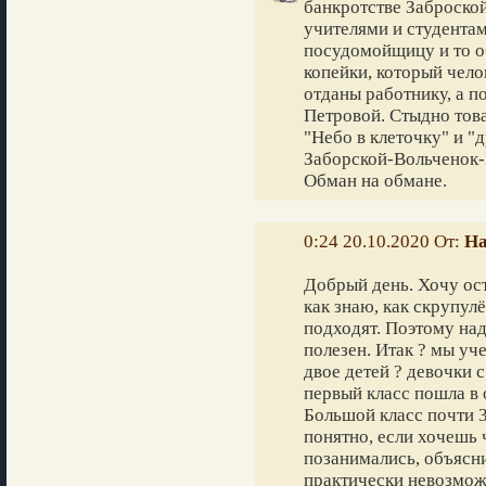
банкротстве Заброской
учителями и студентам
посудомойщицу и то об
копейки, который чело
отданы работнику, а п
Петровой. Стыдно това
"Небо в клеточку" и "
Заборской-Вольченок-
Обман на обмане.
0:24 20.10.2020 От:
На
Добрый день. Хочу ост
как знаю, как скрупул
подходят. Поэтому над
полезен. Итак ? мы у
двое детей ? девочки с
первый класс пошла в
Большой класс почти 3
понятно, если хочешь 
позанимались, объясни
практически невозмож