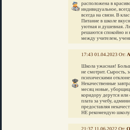
расположена в красив
индивидуальное, всегд
всегда на связи. В кл
Питание в школе вкусн
уютная и душевная. Л
решаются спокойно и н
между учителем, учен
17:43 01.04.2023 От:
А
Школа ужасная! Больш
не смотрит. Сырость, з
психическими отклоне
Некачественные завтр
месяц новые, уборщицы
коридору дерутся или 
плата за учебу, админ
предоставляя некачест
НЕ рекомендую школу
21:37 11.06.2022 От:
О