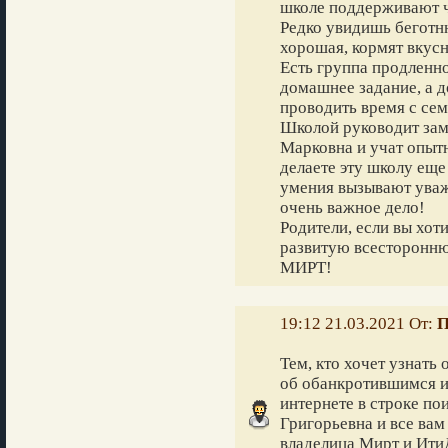
школе поддерживают ч
Редко увидишь беготн
хорошая, кормят вкусн
Есть группа продленно
домашнее задание, а д
проводить время с сем
Школой руководит зам
Марковна и учат опытн
делаете эту школу еще
умения вызывают уваж
очень важное дело!
Родители, если вы хот
развитую всесторонню
МИРТ!
19:12 21.03.2021 От:
П
Тем, кто хочет узнать 
об обанкротившимся и
интернете в строке по
Григорьевна и все вам
владелица Мирт и Ити