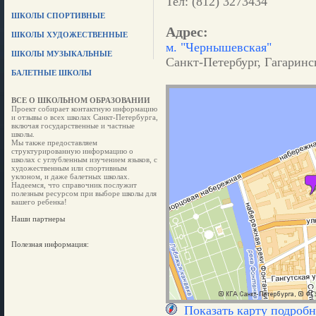
Тел: (812) 3273434
ШКОЛЫ СПОРТИВНЫЕ
Адрес:
ШКОЛЫ ХУДОЖЕСТВЕННЫЕ
м. "Чернышевская"
ШКОЛЫ МУЗЫКАЛЬНЫЕ
Санкт-Петербург, Гагаринск
БАЛЕТНЫЕ ШКОЛЫ
ВСЕ О ШКОЛЬНОМ ОБРАЗОВАНИИ
Проект собирает контактную информацию
и отзывы о всех школах Санкт-Петербурга,
включая государственные и частные
школы.
Мы также предоставляем
структурированную информацию о
школах с углубленным изучением языков, с
художественным или спортивным
уклоном, и даже балетных школах.
Надеемся, что справочник послужит
полезным ресурсом при выборе школы для
вашего ребенка!
Наши партнеры
Полезная информация:
Показать карту подробн