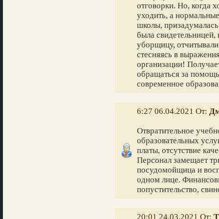
отговорки. Но, когда 
уходить, а нормальные
школы, призадумалась 
была свидетельницей,
уборщицу, отчитывали
стесняясь в выражени
организации! Получает
обращаться за помощь
современное образова
6:27 06.04.2021 От:
Дм
Отвратительное учебно
образовательных услу
платы, отсутствие кач
Персонал замещает три
посудомойщица и восп
одном лице. Финансов
попустительство, свин
20:01 24.03.2021 От:
Т