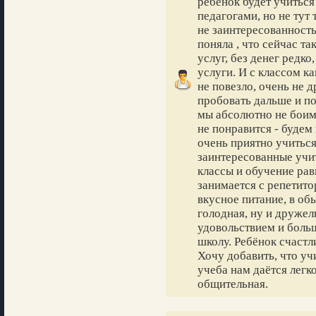
ребёнок будет учиться
педагогами, но не тут 
не заинтересованность
поняла , что сейчас та
услуг, без денег редко
услуги. И с классом к
не повезло, очень не 
пробовать дальше и по
мы абсолютно не боим
не понравится - будем
очень приятно учиться 
заинтересованные учит
классы и обучение рав
занимается с репетитор
вкусное питание, в об
голодная, ну и дружел
удовольствием и боль
школу. Ребёнок счастл
Хочу добавить, что уч
учеба нам даётся легк
общительная.