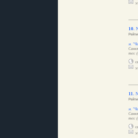
эл
10
.
Рейти
м. "Ч
Санкт
тел: 
са
эл
11
.
Рейти
м. "Ч
Санкт
тел: 
са
эл