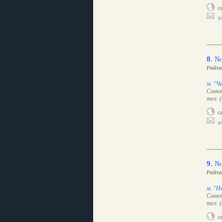
са
эл
8
.
№
Рейти
м. "Ч
Санкт
тел: 
са
эл
9
.
№
Рейти
м. "Н
Санкт
тел: 
са