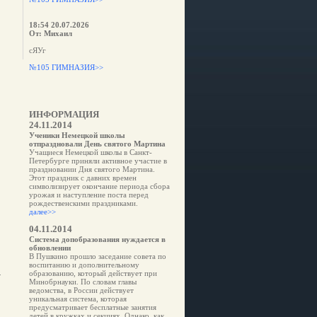
18:54 20.07.2026
От: Михаил
сЯУг
№105 ГИМНАЗИЯ>>
ИНФОРМАЦИЯ
24.11.2014
Ученики Немецкой школы
отпраздновали День святого Мартина
Учащиеся Немецкой школы в Санкт-
Петербурге приняли активное участие в
праздновании Дня святого Мартина.
Этот праздник с давних времен
символизирует окончание периода сбора
урожая и наступление поста перед
рождественскими праздниками.
далее>>
04.11.2014
Система допобразования нуждается в
обновлении
В Пушкино прошло заседание совета по
воспитанию и дополнительному
образованию, который действует при
Минобрнауки. По словам главы
ведомства, в России действует
уникальная система, которая
предусматривает бесплатные занятия
детей в кружках и секциях. Однако, как