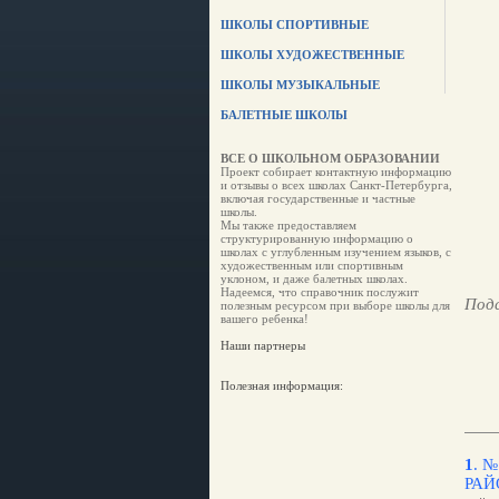
ШКОЛЫ СПОРТИВНЫЕ
ШКОЛЫ ХУДОЖЕСТВЕННЫЕ
ШКОЛЫ МУЗЫКАЛЬНЫЕ
БАЛЕТНЫЕ ШКОЛЫ
ВСЕ О ШКОЛЬНОМ ОБРАЗОВАНИИ
Проект собирает контактную информацию
и отзывы о всех школах Санкт-Петербурга,
включая государственные и частные
школы.
Мы также предоставляем
структурированную информацию о
школах с углубленным изучением языков, с
художественным или спортивным
уклоном, и даже балетных школах.
Надеемся, что справочник послужит
Подс
полезным ресурсом при выборе школы для
вашего ребенка!
Наши партнеры
Полезная информация:
1
.
№
РАЙ