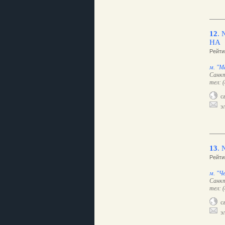
12
.
НА
Рейти
м. "М
Санкт
тел: 
са
эл
13
.
Рейти
м. "Ч
Санкт
тел: 
са
эл