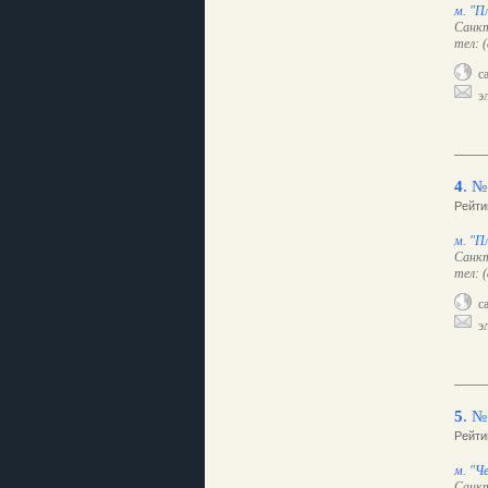
м. "П
Санкт
тел: 
са
эл
4
.
№
Рейти
м. "П
Санкт
тел: 
са
эл
5
.
№
Рейти
м. "Ч
Санкт