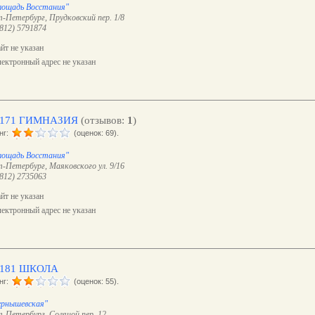
лощадь Восстания"
-Петербург, Прудковский пер. 1/8
(812) 5791874
йт не указан
ектронный адрес не указан
171 ГИМНАЗИЯ
(отзывов:
1
)
нг:
(оценок: 69).
лощадь Восстания"
-Петербург, Маяковского ул. 9/16
(812) 2735063
йт не указан
ектронный адрес не указан
181 ШКОЛА
нг:
(оценок: 55).
ернышевская"
-Петербург, Соляной пер. 12