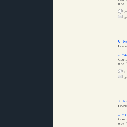
тел: 
са
эл
6
.
№
Рейти
м. "Ч
Санкт
тел: 
са
эл
7
.
№
Рейти
м. "Ч
Санкт
тел: 