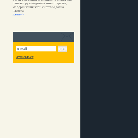
считает руководитель министерства,
модернизация этой системы давно
назрела.
далее>>
отписаться