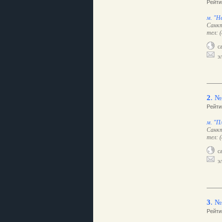
Рейти
м. "Н
Санкт
тел: 
са
эл
2
.
№
Рейти
м. "П
Санкт
тел: 
са
эл
3
.
№
Рейти