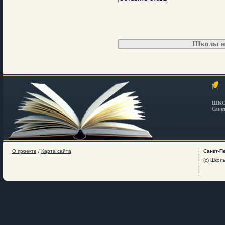
Школы н
ШКО
Санк
О проекте
/
Карта сайта
Санкт-П
(c) Школ